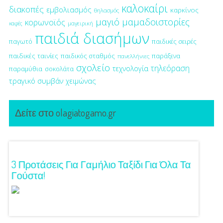
καλοκαίρι
διακοπές
εμβολιασμός
καρκίνος
θηλασμός
μαγιό
μαμαδοιστορίες
κορωνοϊός
μαγειρική
καφές
παιδιά διασήμων
παγωτό
παιδικές σειρές
παιδικές ταινίες
παιδικός σταθμός
παράξενα
πανελλήνιες
σχολείο
τηλεόραση
τεχνολογία
παραμύθια
σοκολάτα
τραγικό συμβάν
χειμώνας
Δείτε στο olagiatogamo.gr
ση!
3 Προτάσεις Για Γαμήλιο Ταξίδι Για Όλα Τα
Πρωτό
Γούστα!