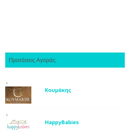
Προτάσεις Αγοράς
Κουμάκης
HappyBabies