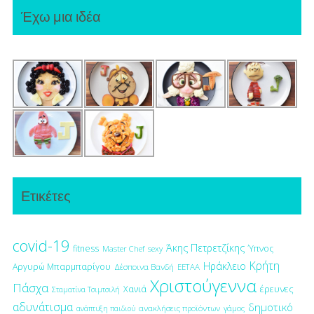
Έχω μια ιδέα
Ετικέτες
covid-19
Άκης Πετρετζίκης
fitness
Ύπνος
Master Chef
sexy
Κρήτη
Ηράκλειο
Αργυρώ Μπαρμπαρίγου
Δέσποινα Βανδή
ΕΕΤΑΑ
Χριστούγεννα
Πάσχα
έρευνες
Χανιά
Σταματίνα Τσιμτσιλή
αδυνάτισμα
δημοτικό
ανακλήσεις προϊόντων
γάμος
ανάπτυξη παιδιού