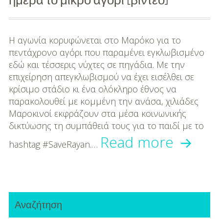
Μουσική
Διασκέδαση
Η αγωνία κορυφώνεται στο Μαρόκο για το
Εκπαίδευση
πεντάχρονο αγόρι που παραμένει εγκλωβισμένο
εδώ και τέσσερις νύχτες σε πηγάδια. Με την
Βάπτιση
επιχείρηση απεγκλωβισμού να έχει εισέλθει σε
κρίσιμο στάδιο κι ένα ολόκληρο έθνος να
Οργάνωση
παρακολουθεί με κομμένη την ανάσα, χιλιάδες
Βάπτισης
Μαροκινοί εκφράζουν στα μέσα κοινωνικής
δικτύωσης τη συμπάθειά τους για το παιδί με το
Διάσημες
Απίστ
Read more
Βαπτίσεις
hashtag #SaveRayan.…
εικόνε
Σπίτι
από
Παιδικό Δωμάτιο
Primary
το
Αναζήτηση
Deco
Sidebar