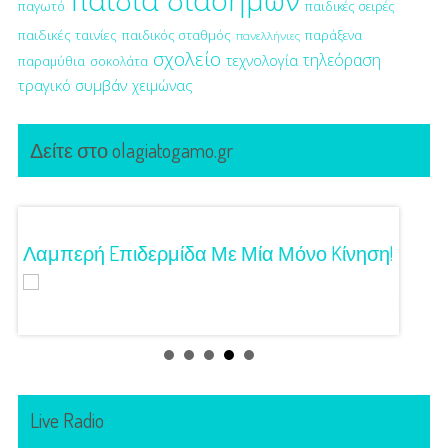
παιδιά διασήμων
παγωτό
παιδικές σειρές
παιδικές ταινίες
παιδικός σταθμός
παράξενα
πανελλήνιες
σχολείο
τηλεόραση
τεχνολογία
παραμύθια
σοκολάτα
τραγικό συμβάν
χειμώνας
Δείτε στο olagiatogamo.gr
Λαμπερή Eπιδερμίδα Με Μία Μόνο Kίνηση!
3 Προτ
Γούστ
Live Radio