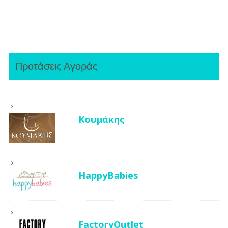
Προτάσεις Αγοράς
Κουμάκης
HappyBabies
FactoryOutlet