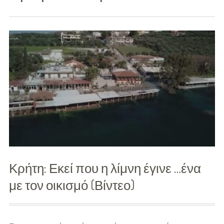
Διασκέδαση
Εκπαίδευση
Βάπτιση
Οργάνωση
Βάπτισης
Διάσημες
Βαπτίσεις
Σπίτι
Κρήτη: Εκεί που η λίμνη έγινε …ένα
Παιδικό Δωμάτιο
με τον οικισμό (Βίντεο)
Deco