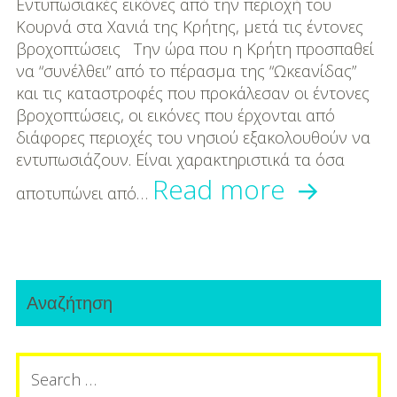
DIY
Εντυπωσιακές εικόνες από την περιοχή του
Κουρνά στα Χανιά της Κρήτης, μετά τις έντονες
Διατροφή-Συνταγές
βροχοπτώσεις Την ώρα που η Κρήτη προσπαθεί
να “συνέλθει” από το πέρασμα της “Ωκεανίδας”
Συνταγές
και τις καταστροφές που προκάλεσαν οι έντονες
βροχοπτώσεις, οι εικόνες που έρχονται από
Συμβουλές
διάφορες περιοχές του νησιού εξακολουθούν να
Διατροφής
εντυπωσιάζουν. Είναι χαρακτηριστικά τα όσα
Κρήτη:
Read more
Υγεία – Ψυχολογία
αποτυπώνει από…
Εκεί
που
Primary
η
Αναζήτηση
Sidebar
λίμνη
Search
έγινε
for: