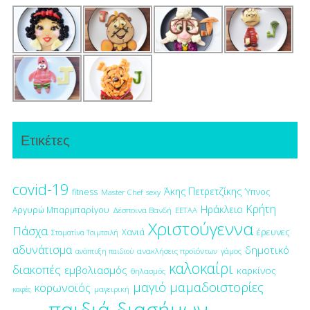
Ετικέτες
covid-19
Άκης Πετρετζίκης
fitness
Ύπνος
Master Chef
sexy
Κρήτη
Ηράκλειο
Αργυρώ Μπαρμπαρίγου
Δέσποινα Βανδή
ΕΕΤΑΑ
Χριστούγεννα
Πάσχα
έρευνες
Χανιά
Σταματίνα Τσιμτσιλή
αδυνάτισμα
δημοτικό
ανακλήσεις προϊόντων
γάμος
ανάπτυξη παιδιού
καλοκαίρι
διακοπές
εμβολιασμός
καρκίνος
θηλασμός
μαγιό
μαμαδοιστορίες
κορωνοϊός
μαγειρική
καφές