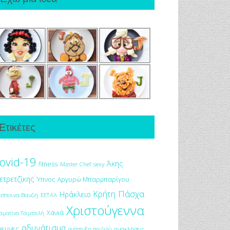
Ετικέτες
ovid-19
Άκης
fitness
Master Chef
sexy
ετρετζίκης
Ύπνος
Αργυρώ Μπαρμπαρίγου
Πάσχα
Κρήτη
Ηράκλειο
έσποινα Βανδή
ΕΕΤΑΑ
Χριστούγεννα
Χανιά
αματίνα Τσιμτσιλή
αδυνάτισμα
ρευνες
ανακλήσεις
ανάπτυξη παιδιού