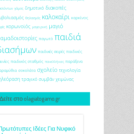
διακοπές
δημοτικό
ροϊόντων
γάμος
καλοκαίρι
μβολιασμός
καρκίνος
θηλασμός
μαγιό
κορωνοϊός
μαγειρική
φές
παιδιά
αμαδοιστορίες
παγωτό
διασήμων
παιδικές σειρές
παιδικές
αινίες
παιδικός σταθμός
παράξενα
πανελλήνιες
σχολείο
τεχνολογία
αραμύθια
σοκολάτα
ηλεόραση
τραγικό συμβάν
χειμώνας
Δείτε στο olagiatogamo.gr
Πρωτότυπες Ιδέες Για Νυφικό
Γάμος Πάνος Μουζ