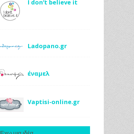
I don’t believe it
Ladopano.gr
έναμελ
Vaptisi-online.gr
Έχω μια ιδέα