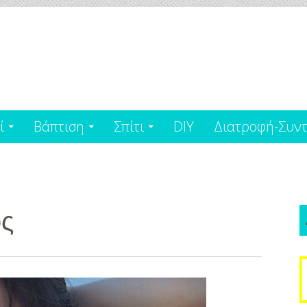
ί
Βάπτιση
Σπίτι
DIY
Διατροφή-Συντ
ος
S
f