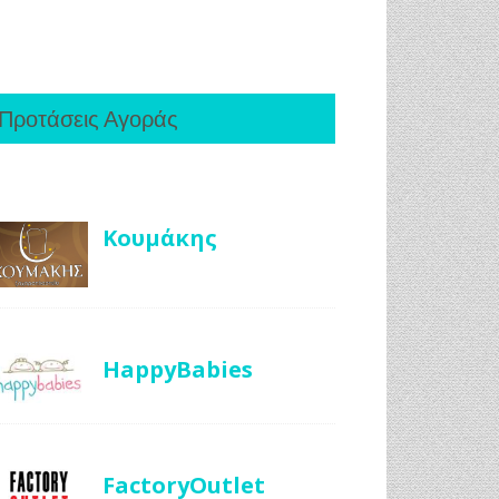
Προτάσεις Αγοράς
Κουμάκης
HappyBabies
FactoryOutlet