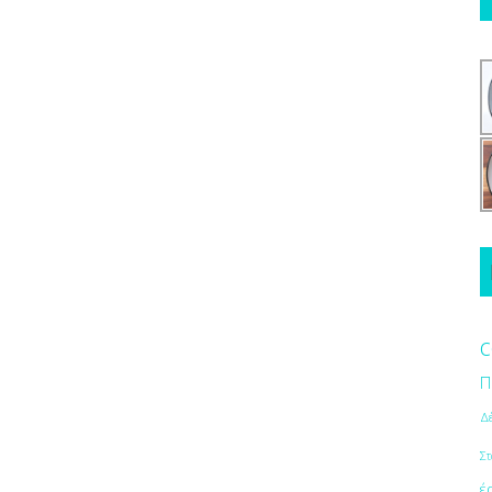
c
Π
Δ
Στ
έ