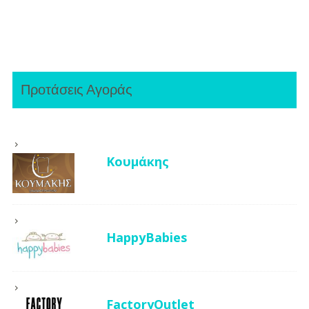
Προτάσεις Αγοράς
Κουμάκης
HappyBabies
FactoryOutlet