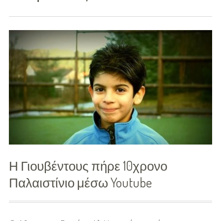
Διασκέδαση
Εκπαίδευση
Βάπτιση
Οργάνωση
Βάπτισης
Διάσημες
Βαπτίσεις
Σπίτι
Η Γιουβέντους πήρε 10χρονο
Παιδικό Δωμάτιο
Παλαιστίνιο μέσω Youtube
Deco