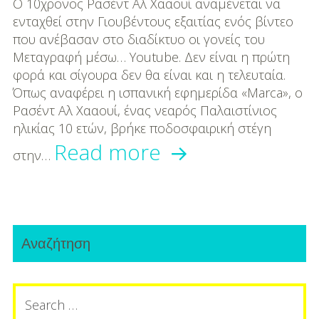
DIY
Ο 10χρονος Ρασέντ Αλ Χααουί αναμένεται να
ενταχθεί στην Γιουβέντους εξαιτίας ενός βίντεο
Διατροφή-Συνταγές
που ανέβασαν στο διαδίκτυο οι γονείς του
Μεταγραφή μέσω… Youtube. Δεν είναι η πρώτη
Συνταγές
φορά και σίγουρα δεν θα είναι και η τελευταία.
Όπως αναφέρει η ισπανική εφημερίδα «Marca», ο
Συμβουλές
Ρασέντ Αλ Χααουί, ένας νεαρός Παλαιστίνιος
Διατροφής
ηλικίας 10 ετών, βρήκε ποδοσφαιρική στέγη
Η
Read more
Υγεία – Ψυχολογία
στην…
Γιουβέντους
πήρε
Primary
10χρονο
Αναζήτηση
Sidebar
Παλαιστίνιο
Search
μέσω
for: