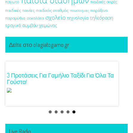
παιδιά διασήμων
παγωτό
παιδικές σειρές
παιδικές ταινίες
παιδικός σταθμός
παράξενα
πανελλήνιες
σχολείο
τηλεόραση
τεχνολογία
παραμύθια
σοκολάτα
τραγικό συμβάν
χειμώνας
Δείτε στο olagiatogamo.gr
ση!
3 Προτάσεις Για Γαμήλιο Ταξίδι Για Όλα Τα
Πρωτό
Γούστα!
Live Radio