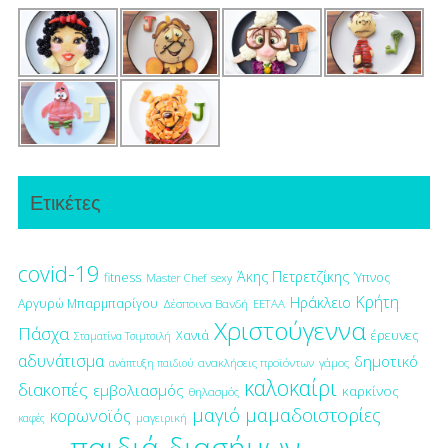
Ετικέτες
covid-19
Άκης Πετρετζίκης
fitness
Ύπνος
Master Chef
sexy
Κρήτη
Ηράκλειο
Αργυρώ Μπαρμπαρίγου
Δέσποινα Βανδή
ΕΕΤΑΑ
Χριστούγεννα
Πάσχα
έρευνες
Χανιά
Σταματίνα Τσιμτσιλή
αδυνάτισμα
δημοτικό
ανακλήσεις προϊόντων
γάμος
ανάπτυξη παιδιού
καλοκαίρι
διακοπές
εμβολιασμός
καρκίνος
θηλασμός
μαγιό
μαμαδοιστορίες
κορωνοϊός
μαγειρική
καφές