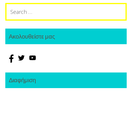
Search
ως
for:
το
καλύτερο
Ακολουθείστε μας
του
κόσμου;
Διαφήμιση