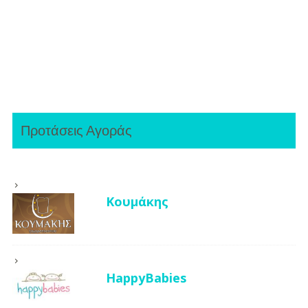
Προτάσεις Αγοράς
Κουμάκης
HappyBabies