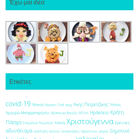
Έχω μια ιδέα
Ετικέτες
covid-19
Άκης Πετρετζίκης
fitness
Ύπνος
Master Chef
sexy
Κρήτη
Ηράκλειο
Αργυρώ Μπαρμπαρίγου
Δέσποινα Βανδή
ΕΕΤΑΑ
Χριστούγεννα
Πάσχα
έρευνες
Χανιά
Σταματίνα Τσιμτσιλή
αδυνάτισμα
δημοτικό
ανακλήσεις προϊόντων
γάμος
ανάπτυξη παιδιού
καλοκαίρι