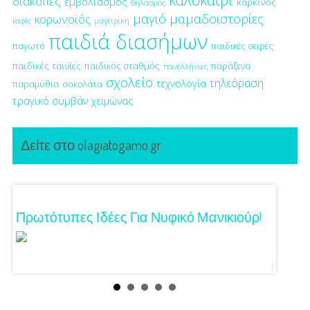
διακοπές
εμβολιασμός
καρκίνος
θηλασμός
μαγιό
μαμαδοιστορίες
κορωνοϊός
μαγειρική
καφές
παιδιά διασήμων
παγωτό
παιδικές σειρές
παιδικές ταινίες
παιδικός σταθμός
παράξενα
πανελλήνιες
σχολείο
τηλεόραση
τεχνολογία
παραμύθια
σοκολάτα
τραγικό συμβάν
χειμώνας
Δείτε στο olagiatogamo.gr
Τα
Πρωτότυπες Ιδέες Για Νυφικό Μανικιούρ!
Γάμος
Κόζαρ
Αίγινα