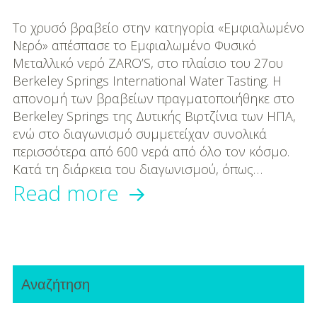
DIY
Το χρυσό βραβείο στην κατηγορία «Εμφιαλωμένο
Διατροφή-Συνταγές
Νερό» απέσπασε το Εμφιαλωμένο Φυσικό
Μεταλλικό νερό ZARO’S, στο πλαίσιο του 27ου
Συνταγές
Berkeley Springs International Water Tasting. Η
απονομή των βραβείων πραγματοποιήθηκε στο
Συμβουλές
Berkeley Springs της Δυτικής Βιρτζίνια των ΗΠΑ,
Διατροφής
ενώ στο διαγωνισμό συμμετείχαν συνολικά
Υγεία – Ψυχολογία
περισσότερα από 600 νερά από όλο τον κόσμο.
Κατά τη διάρκεια του διαγωνισμού, όπως…
Ποιο
Read more
κρητικό
εμφιαλωμένο
Primary
νερό
Αναζήτηση
Sidebar
βραβεύτηκε