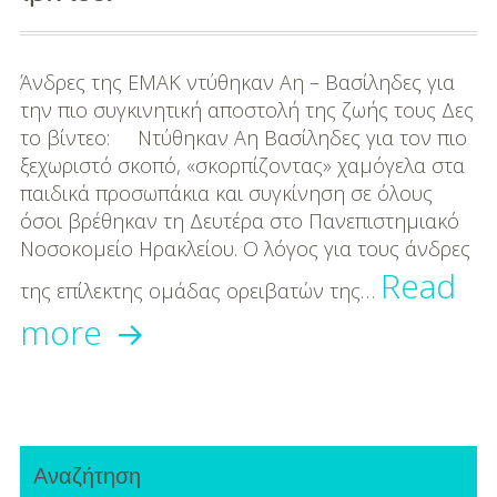
Μουσική
Διασκέδαση
Άνδρες της ΕΜΑΚ ντύθηκαν Αη – Βασίληδες για
την πιο συγκινητική αποστολή της ζωής τους Δες
Εκπαίδευση
το βίντεο: Ντύθηκαν Αη Βασίληδες για τον πιο
Βάπτιση
ξεχωριστό σκοπό, «σκορπίζοντας» χαμόγελα στα
παιδικά προσωπάκια και συγκίνηση σε όλους
Οργάνωση
όσοι βρέθηκαν τη Δευτέρα στο Πανεπιστημιακό
Βάπτισης
Νοσοκομείο Ηρακλείου. Ο λόγος για τους άνδρες
Read
της επίλεκτης ομάδας ορειβατών της…
Διάσημες
Βαπτίσεις
Θεαματικές
more
«βουτιές»
Σπίτι
από
Παιδικό Δωμάτιο
Primary
22
Deco
Αναζήτηση