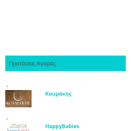
(βίντεο)
Προτάσεις Αγοράς
Κουμάκης
HappyBabies