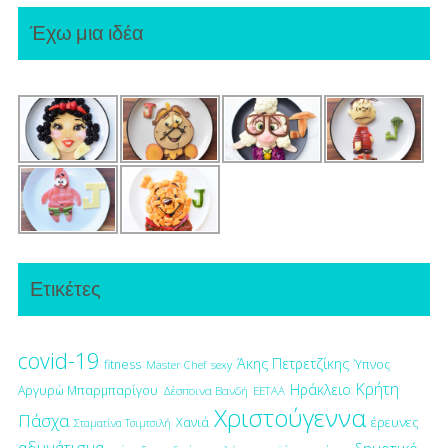
Έχω μια ιδέα
Ετικέτες
covid-19
Άκης Πετρετζίκης
fitness
Ύπνος
Master Chef
sexy
Κρήτη
Ηράκλειο
Αργυρώ Μπαρμπαρίγου
Δέσποινα Βανδή
ΕΕΤΑΑ
Χριστούγεννα
Πάσχα
έρευνες
Χανιά
Σταματίνα Τσιμτσιλή
αδυνάτισμα
δημοτικό