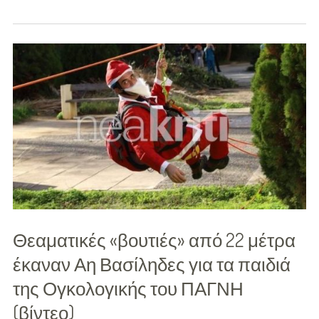
-
Προτάσεις Αγοράς
Family
Εγκυμοσύνη
Μαμά
Μπαμπάς
Μωρό
Παιδί
Θεαματικές «βουτιές» από 22 μέτρα
Παιδικό Πάρτι
έκαναν Αη Βασίληδες για τα παιδιά
της Ογκολογικής του ΠΑΓΝΗ
Παιδικό Παιχνίδι
(βίντεο)