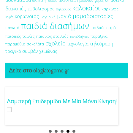
ανακλήσεις προϊόντων
γάμος
ανάπτυξη παιδιού
καλοκαίρι
διακοπές
εμβολιασμός
καρκίνος
θηλασμός
μαγιό
μαμαδοιστορίες
κορωνοϊός
μαγειρική
καφές
παιδιά διασήμων
παγωτό
παιδικές σειρές
παιδικές ταινίες
παιδικός σταθμός
παράξενα
πανελλήνιες
σχολείο
τηλεόραση
τεχνολογία
παραμύθια
σοκολάτα
τραγικό συμβάν
χειμώνας
Δείτε στο olagiatogamo.gr
Λαμπερή Eπιδερμίδα Με Μία Μόνο Kίνηση!
3 Προτ
Γούστ