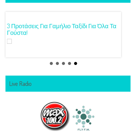
ση!
3 Προτάσεις Για Γαμήλιο Ταξίδι Για Όλα Τα
Πρωτό
Γούστα!
Live Radio