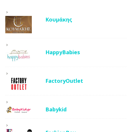
Κουμάκης
HappyBabies
FactoryOutlet
Babykid