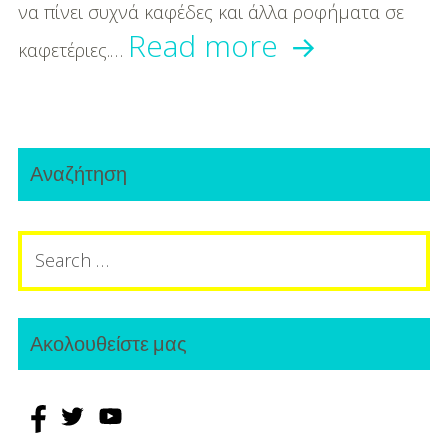
να πίνει συχνά καφέδες και άλλα ροφήματα σε
Πόση
Read more
καφετέριες.…
ζάχαρη
περιέχουν
Primary
πολύ
Αναζήτηση
Sidebar
γνωστά
Search
ροφήματα;
for:
Ακολουθείστε μας