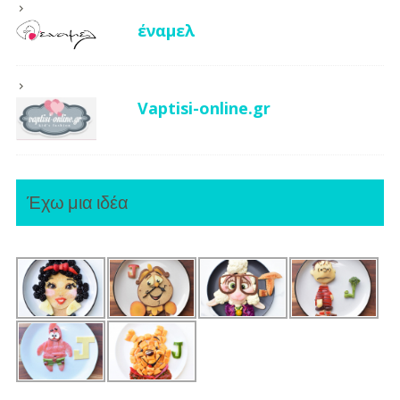
έναμελ
Vaptisi-online.gr
Έχω μια ιδέα