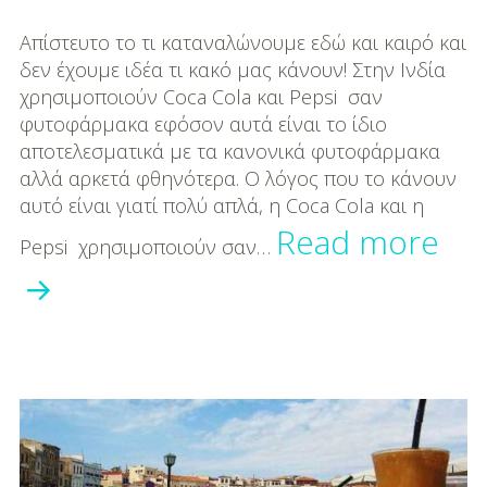
DIY
Απίστευτο το τι καταναλώνουμε εδώ και καιρό και
Διατροφή-Συνταγές
δεν έχουμε ιδέα τι κακό μας κάνουν! Στην Ινδία
χρησιμοποιούν Coca Cola και Pepsi σαν
Συνταγές
φυτοφάρμακα εφόσον αυτά είναι το ίδιο
αποτελεσματικά με τα κανονικά φυτοφάρμακα
Συμβουλές
αλλά αρκετά φθηνότερα. Ο λόγος που το κάνουν
Διατροφής
αυτό είναι γιατί πολύ απλά, η Coca Cola και η
Απί
Υγεία – Ψυχολογία
Read more
Pepsi χρησιμοποιούν σαν…
Πο
αν
χρ
οι
Ινδ