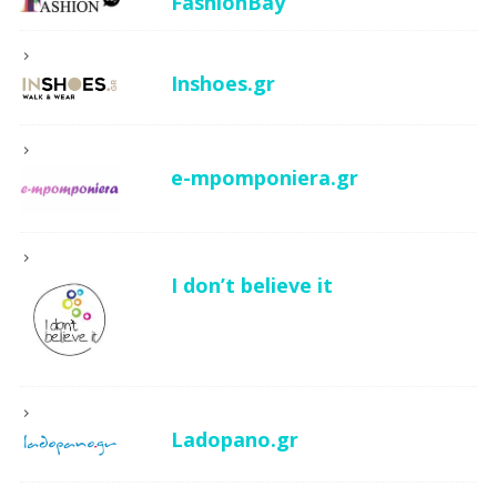
FashionBay
Inshoes.gr
e-mpomponiera.gr
I don’t believe it
Ladopano.gr