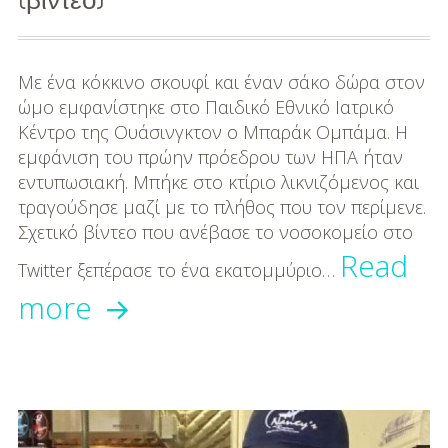
DIY
Διατροφή-Συνταγές
Με ένα κόκκινο σκουφί και έναν σάκο δώρα στον
Συνταγές
ώμο εμφανίστηκε στο Παιδικό Εθνικό Ιατρικό
Κέντρο της Ουάσινγκτον ο Μπαράκ Ομπάμα. Η
Συμβουλές
εμφάνιση του πρώην πρόεδρου των ΗΠΑ ήταν
Διατροφής
εντυπωσιακή. Μπήκε στο κτίριο λικνιζόμενος και
τραγούδησε μαζί με το πλήθος που τον περίμενε.
Υγεία – Ψυχολογία
Σχετικό βίντεο που ανέβασε το νοσοκομείο στο
Read
Twitter ξεπέρασε το ένα εκατομμύριο…
O
more
Μπαράκ
Ομπάμα
ως