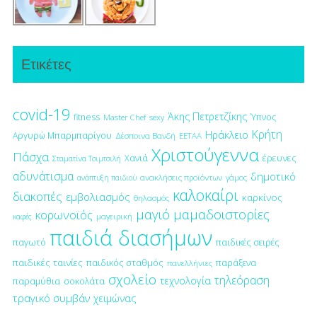
Ετικέτες
covid-19
Άκης Πετρετζίκης
fitness
Ύπνος
Master Chef
sexy
Κρήτη
Ηράκλειο
Αργυρώ Μπαρμπαρίγου
Δέσποινα Βανδή
ΕΕΤΑΑ
Χριστούγεννα
Πάσχα
έρευνες
Χανιά
Σταματίνα Τσιμτσιλή
αδυνάτισμα
δημοτικό
ανακλήσεις προϊόντων
γάμος
ανάπτυξη παιδιού
καλοκαίρι
διακοπές
εμβολιασμός
καρκίνος
θηλασμός
μαγιό
μαμαδοιστορίες
κορωνοϊός
μαγειρική
καφές
παιδιά διασήμων
παγωτό
παιδικές σειρές
παιδικές ταινίες
παιδικός σταθμός
παράξενα
πανελλήνιες
σχολείο
τηλεόραση
τεχνολογία
παραμύθια
σοκολάτα
τραγικό συμβάν
χειμώνας