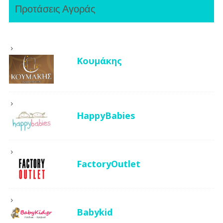
Προτάσεις Αγοράς
Κουμάκης
HappyBabies
FactoryOutlet
Babykid