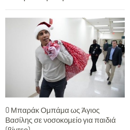
Διασκέδαση
Εκπαίδευση
Βάπτιση
Οργάνωση
Βάπτισης
Διάσημες
Βαπτίσεις
Σπίτι
Παιδικό Δωμάτιο
O Μπαράκ Ομπάμα ως Άγιος
Deco
Βασίλης σε νοσοκομείο για παιδιά
(βίντεο)