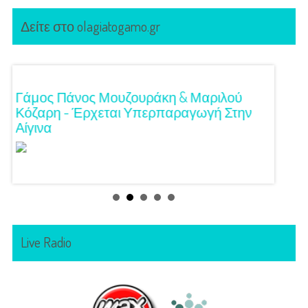
Δείτε στο olagiatogamo.gr
!
Γάμος Πάνος Μουζουράκη & Μαριλού
Κόκκι
Κόζαρη - Έρχεται Υπερπαραγωγή Στην
Αίγινα
Live Radio