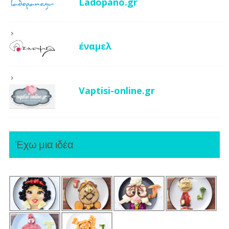
Ladopano.gr
έναμελ
Vaptisi-online.gr
Έχω μια ιδέα