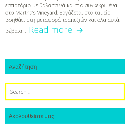
εστιατόριο με θαλασσινά και πιο συγκεκριμένα
στο Martha’s Vineyard. Εργάζεται στο ταμείο,
βοηθάει στη μεταφορά τραπεζιών και όλα αυτά,
Σερβιτόρα
Read more
βέβαια,…
η
κόρη
Primary
του
Αναζήτηση
Sidebar
Ομπάμα!
Search
for:
Ακολουθείστε μας