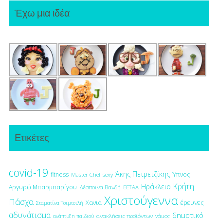
Έχω μια ιδέα
Ετικέτες
covid-19
Άκης Πετρετζίκης
fitness
Ύπνος
Master Chef
sexy
Κρήτη
Ηράκλειο
Αργυρώ Μπαρμπαρίγου
Δέσποινα Βανδή
ΕΕΤΑΑ
Χριστούγεννα
Πάσχα
έρευνες
Χανιά
Σταματίνα Τσιμτσιλή
αδυνάτισμα
δημοτικό
ανακλήσεις προϊόντων
γάμος
ανάπτυξη παιδιού