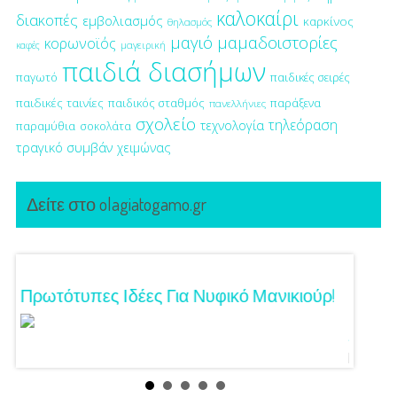
καλοκαίρι
διακοπές
εμβολιασμός
καρκίνος
θηλασμός
μαγιό
μαμαδοιστορίες
κορωνοϊός
μαγειρική
καφές
παιδιά διασήμων
παγωτό
παιδικές σειρές
παιδικές ταινίες
παιδικός σταθμός
παράξενα
πανελλήνιες
σχολείο
τηλεόραση
τεχνολογία
παραμύθια
σοκολάτα
τραγικό συμβάν
χειμώνας
Δείτε στο olagiatogamo.gr
Τα
Πρωτότυπες Ιδέες Για Νυφικό Μανικιούρ!
Γάμος
Κόζαρ
Αίγινα