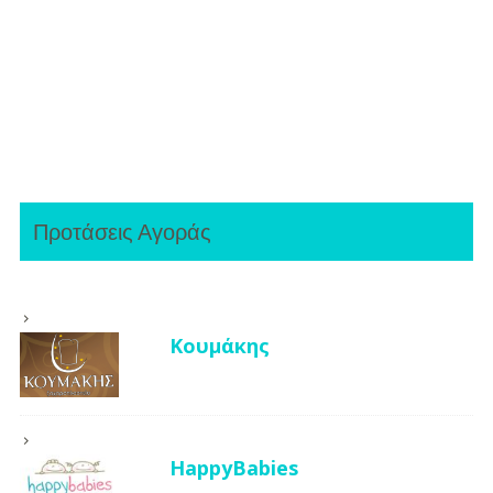
Προτάσεις Αγοράς
Κουμάκης
HappyBabies