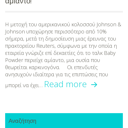
αμίαντο!
DIY
Διατροφή-Συνταγές
Η μετοχή του αμερικανικού κολοσσού Johnson &
Συνταγές
Johnson υποχώρησε περισσότερο από 10%
σήμερα, μετά τη δημοσίευση μιας έρευνας του
Συμβουλές
πρακτορείου Reuters, σύμφωνα με την οποία η
Διατροφής
εταιρεία γνώριζε επί δεκαετίες ότι το ταλκ Baby
Powder περιείχε αμίαντο, μια ουσία που
Υγεία – Ψυχολογία
θεωρείται καρκινογόνα. Οι επενδυτές
ανησυχούν ιδιαίτερα για τις επιπτώσεις που
Reuters:
Read more
μπορεί να έχει…
Η
Johnson
Primary
&
Αναζήτηση
Sidebar