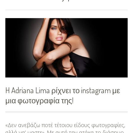
Διασκέδαση
Εκπαίδευση
Βάπτιση
Οργάνωση
Βάπτισης
Διάσημες
Βαπτίσεις
H Adriana Lima ρίχνει το instagram με
Σπίτι
μια φωτογραφία της!
Παιδικό Δωμάτιο
Deco
«Δεν ανεβάζω ποτέ τέτοιου είδους φωτογραφίες,
αλλά να’ μαστε». Με αυτή την ατάκα το διάσημο