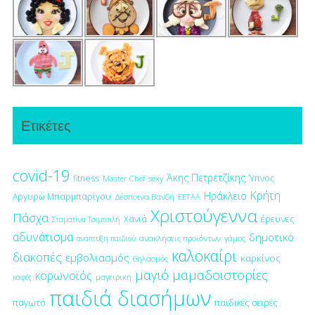
Ετικέτες
covid-19
Άκης Πετρετζίκης
fitness
Ύπνος
Master Chef
sexy
Κρήτη
Ηράκλειο
Αργυρώ Μπαρμπαρίγου
Δέσποινα Βανδή
ΕΕΤΑΑ
Χριστούγεννα
Πάσχα
έρευνες
Χανιά
Σταματίνα Τσιμτσιλή
αδυνάτισμα
δημοτικό
ανακλήσεις προϊόντων
γάμος
ανάπτυξη παιδιού
καλοκαίρι
διακοπές
εμβολιασμός
καρκίνος
θηλασμός
μαγιό
μαμαδοιστορίες
κορωνοϊός
μαγειρική
καφές
παιδιά διασήμων
παγωτό
παιδικές σειρές