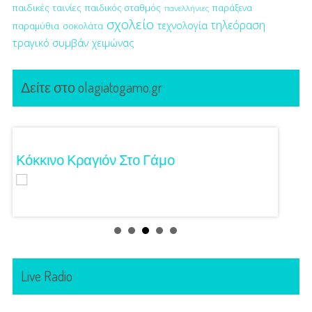
παιδικές ταινίες
παιδικός σταθμός
παράξενα
πανελλήνιες
σχολείο
τηλεόραση
τεχνολογία
παραμύθια
σοκολάτα
τραγικό συμβάν
χειμώνας
Δείτε στο olagiatogamo.gr
Κόκκινο Κραγιόν Στο Γάμο
Λαμπε
Live Radio