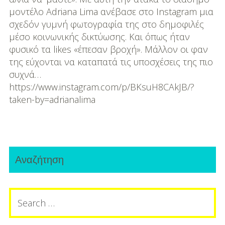
DIY
μοντέλο Adriana Lima ανέβασε στο Instagram μια
σχεδόν γυμνή φωτογραφία της στο δημοφιλές
Διατροφή-Συνταγές
μέσο κοινωνικής δικτύωσης. Και όπως ήταν
Συνταγές
φυσικό τα likes «έπεσαν βροχή». Μάλλον οι φαν
της εύχονται να καταπατά τις υποσχέσεις της πιο
Συμβουλές
συχνά…
Διατροφής
https://www.instagram.com/p/BKsuH8CAkJB/?
taken-by=adrianalima
Υγεία – Ψυχολογία
Primary
Αναζήτηση
Sidebar
Search
for: