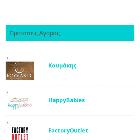
Προτάσεις Αγοράς
Κουμάκης
HappyBabies
FactoryOutlet