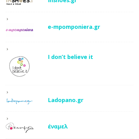
Inshoes.gr
e-mpomponiera.gr
I don’t believe it
Ladopano.gr
έναμελ