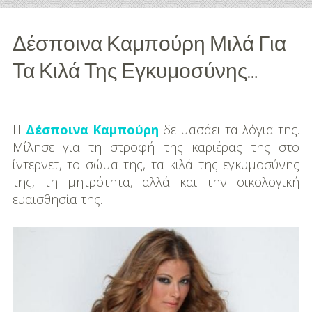
Διασκέδαση
Δέσποινα Καμπούρη Μιλά Για
Εκπαίδευση
Τα Κιλά Της Εγκυμοσύνης…
Βάπτιση
Οργάνωση
Η
Δέσποινα Καμπούρη
δε μασάει τα λόγια της.
Βάπτισης
Μίλησε για τη στροφή της καριέρας της στο
ίντερνετ, το σώμα της, τα κιλά της εγκυμοσύνης
Διάσημες
της, τη μητρότητα, αλλά και την οικολογική
Βαπτίσεις
ευαισθησία της.
Σπίτι
Παιδικό Δωμάτιο
Deco