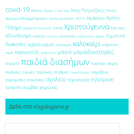
covid-19
Άκης Πετρετζίκης
fitness
Ύπνος
Master Chef
sexy
Κρήτη
Ηράκλειο
Αργυρώ Μπαρμπαρίγου
Δέσποινα Βανδή
ΕΕΤΑΑ
Χριστούγεννα
Πάσχα
έρευνες
Χανιά
Σταματίνα Τσιμτσιλή
αδυνάτισμα
δημοτικό
ανακλήσεις προϊόντων
γάμος
ανάπτυξη παιδιού
καλοκαίρι
διακοπές
εμβολιασμός
καρκίνος
θηλασμός
μαγιό
μαμαδοιστορίες
κορωνοϊός
μαγειρική
καφές
παιδιά διασήμων
παγωτό
παιδικές σειρές
παιδικές ταινίες
παιδικός σταθμός
παράξενα
πανελλήνιες
σχολείο
τηλεόραση
τεχνολογία
παραμύθια
σοκολάτα
τραγικό συμβάν
χειμώνας
Δείτε στο olagiatogamo.gr