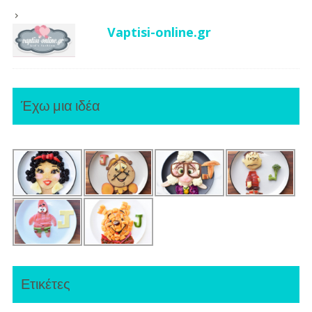
Vaptisi-online.gr
Έχω μια ιδέα
Ετικέτες