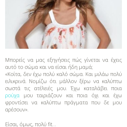
DIY
Διατροφή-Συνταγές
Συνταγές
Συμβουλές
Διατροφής
Μπορείς να μας εξηγήσεις πώς γίνεται να έχεις
Υγεία – Ψυχολογία
αυτό το σώμα και να είσαι ήδη μαμά;
«Κοίτα, δεν έχω πολύ καλό σώμα. Και μιλάω πολύ
ειλικρινά. Νομίζω ότι μάλλον ξέρω να καλύπτω
σωστά τις ατέλειές μου. Έχω καταλάβει ποια
ρούχα
μου ταιριάζουν και ποια όχι και έχω
φροντίσει να καλύπτω πράγματα που δε μου
αρέσουν».
Είσαι, όμως, πολύ fit…