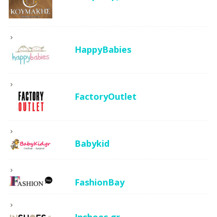
HappyBabies
FactoryOutlet
Babykid
FashionBay