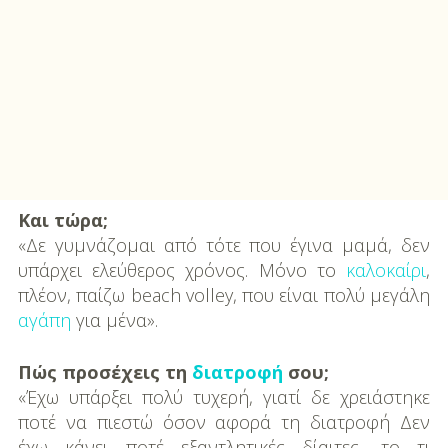
Και τώρα;
«Δε γυμνάζομαι από τότε που έγινα μαμά, δεν
υπάρχει ελεύθερος χρόνος. Μόνο το
καλοκαίρι
,
πλέον, παίζω beach volley, που είναι πολύ μεγάλη
αγάπη
για μένα».
Πώς προσέχεις τη
διατροφή
σου;
«Έχω υπάρξει πολύ τυχερή, γιατί δε χρει­άστηκε
ποτέ να πιεστώ όσον αφορά τη δι­ατροφή Δεν
έχω κάνει ποτέ εξαντλητικές δίαιτες, το τι