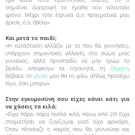
σημαίνει διατροφή το έμαθα τον τελευταίο
χρόνο. Μέχρι τότε έτρωγα ό,τι πραγματικά μου
άρεσε, ό,τι ήθελα».
Και μετά το παιδί;
«Η κατάσταση αλλάζει με το που θα γεννή­σεις,
υπάρχουν σημαντικές αλλαγές στο σώμα μιας
γυναίκας, αλλά προσπαθώ να μην τρώω το
βράδυ, αποφεύγω τα τηγανη­τά, τη
ζάχαρη
.
Βέβαια, το
γλυκό
μου θα το φάω, απλώς προσέχω
λίγο, όσο μπορώ».
Στην εγκυμοσύνη σου είχες κάνει κάτι για
να χάσεις τα κιλά;
«Είχα πάρει πάρα πολλά κιλά, πάνω από 20! Είχα
σταματήσει να ζυγίζομαι γιατί είχα φρικάρει.
Όταν πλησίαζε ο καιρός που θα γεννούσα και