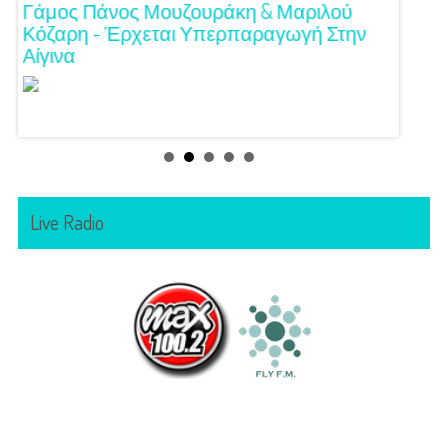
!
Γάμος Πάνος Μουζουράκη & Μαριλού
Κόκκι
Κόζαρη - Έρχεται Υπερπαραγωγή Στην
Αίγινα
Live Radio