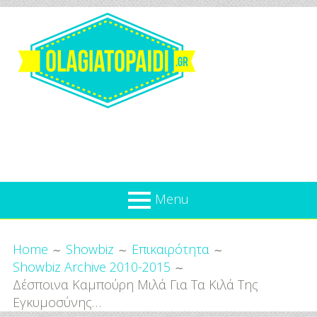
Skip
to
content
Olagiatopaidi.gr
Menu
Όλα
Breadcrumbs
What’s new
Home
Showbiz
Επικαιρότητα
Για
Showbiz Archive 2010-2015
Επικαιρότητα
το
Δέσποινα Καμπούρη Μιλά Για Τα Κιλά Της
Παιδί
Προσφορές
Εγκυμοσύνης…