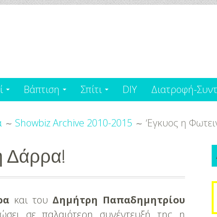
ί
Βάπτιση
Σπίτι
DIY
Διατροφή-Συντ
α
Showbiz Archive 2010-2015
‘Εγκυος η Φωτε
ή Δάρρα!
S
ρα
και του
Δημήτρη Παπαδημητρίου
f
λώσει σε παλαιότερη συνέντευξή της η