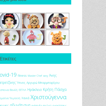
Ετικέτες
ovid-19
Άκης
fitness
Master Chef
sexy
ετρετζίκης
Ύπνος
Αργυρώ Μπαρμπαρίγου
Πάσχα
Κρήτη
Ηράκλειο
έσποινα Βανδή
ΕΕΤΑΑ
Χριστούγεννα
Χανιά
αματίνα Τσιμτσιλή
αδυνάτισμα
ρευνες
ανακλήσεις
ανάπτυξη παιδιού