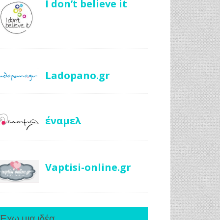
I don’t believe it
Ladopano.gr
έναμελ
Vaptisi-online.gr
Έχω μια ιδέα