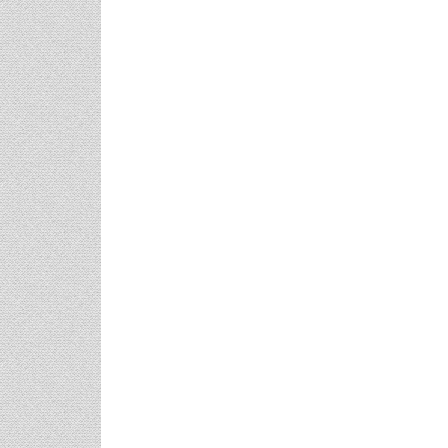
φικό
Γάμος Πάνος Μουζουράκη &
Κόκκινο Κραγ