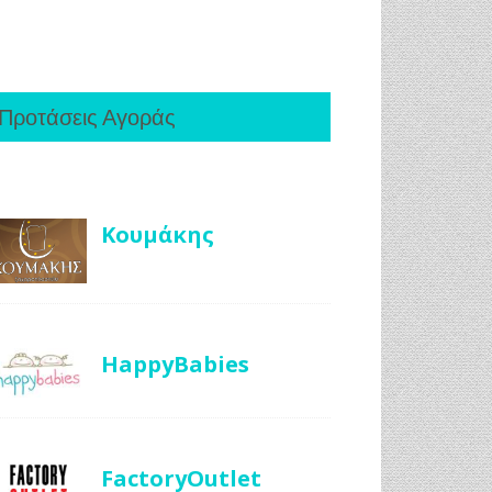
Προτάσεις Αγοράς
Κουμάκης
HappyBabies
FactoryOutlet