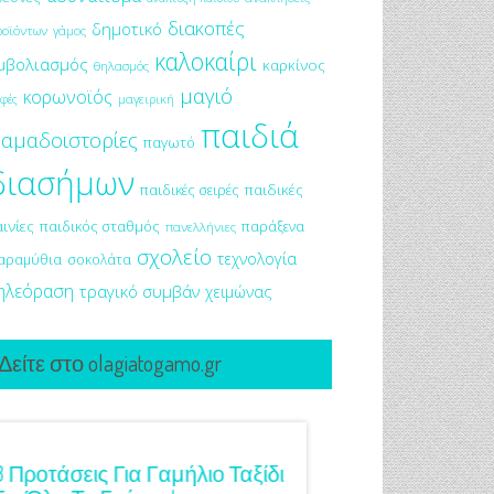
διακοπές
δημοτικό
ροϊόντων
γάμος
καλοκαίρι
μβολιασμός
καρκίνος
θηλασμός
μαγιό
κορωνοϊός
μαγειρική
φές
παιδιά
αμαδοιστορίες
παγωτό
διασήμων
παιδικές σειρές
παιδικές
αινίες
παιδικός σταθμός
παράξενα
πανελλήνιες
σχολείο
τεχνολογία
αραμύθια
σοκολάτα
ηλεόραση
τραγικό συμβάν
χειμώνας
Δείτε στο olagiatogamo.gr
3 Προτάσεις Για Γαμήλιο Ταξίδι
Πρωτότυπες Ιδέες Γ