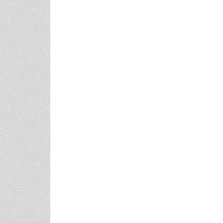
Μαριλού Κόζαρη - Έρχεται
Υπερπαραγωγή Στην Αίγινα