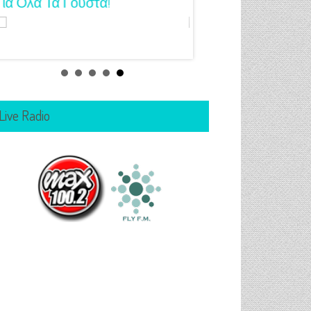
Για Όλα Τα Γούστα!
Μανικιούρ!
Live Radio