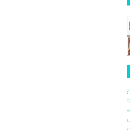
c
Π
Δ
Στ
έ