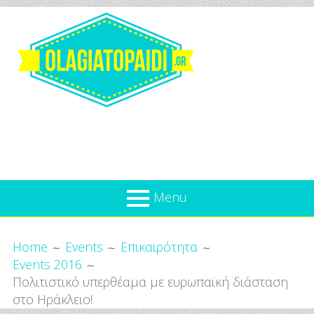
Skip
to
content
Olagiatopaidi.gr
Menu
Όλα
Breadcrumbs
What’s new
Home
Events
Επικαιρότητα
Για
Events 2016
Επικαιρότητα
το
Πολιτιστικό υπερθέαμα με ευρωπαϊκή διάσταση
Παιδί
Προσφορές
στο Ηράκλειο!