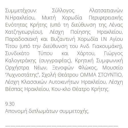
Συμμετέχουν: Σύλλογος Αλατσατιανών
Ν.Ηρακλείου, Μικτή Χορωδία Περιφερειακής
Ενότητας Κρήτης (υπό τη διεύθυνση της Λένας
Χατζηγεωργίου), Λέσχη Ποίησης Ηρακλείου,
Παραδοσιακή και Βυζαντινή Χορωδία Ι.Ν Αγίου
Τίτου (υπό την διεύθυνση του Ανδ. Γιακουµάκη),
Συνδικάτο Τύπου και Χάρτου, Γιώργος
Καλογεράκης (συγγραφέας), Κρητική Συµφωνική
Ορχήστρα Νέων, Ξενοφών Φλώκος, Μουσείο
“Λυχνοστάτης”, Σχολή Θεάτρου ΟΜΜΑ ΣΤΟΥΝΤΙΟ,
Λέσχη Κλασσικών Αυτοκινήτων Ηρακλείου, Λέσχη
Βέσπας Ηρακλείου, Κου-κλο Θέατρο Κρήτης.
9.30
Απονοµή διπλωµάτων συµµετοχής.
——————————————————————