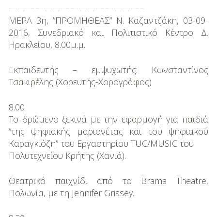
———————————————–
ΜΕΡΑ 3η, ”ΠΡΟΜΗΘΕΑΣ” Ν. Καζαντζάκη, 03-09-
2016, Συνεδριακό και Πολιτιστικό Κέντρο Δ.
Ηρακλείου, 8.00µ.μ.
Εκπαιδευτής – εµψυχωτής: Κωνσταντίνος
Τσακιρέλης (Χορευτής-Χορογράφος)
8.00
Το δρώµενο ξεκινά µε την εφαρµογή για παιδιά
“της ψηφιακής µαριονέτας και του ψηφιακού
Καραγκιόζη” του Εργαστηρίου TUC/MUSIC του
Πολυτεχνείου Κρήτης (Χανιά).
Θεατρικό παιχνίδι από το Brama Theatre,
Πολωνία, µε τη Jennifer Grissey.