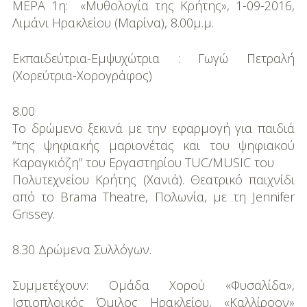
ΜΕΡΑ 1η: «Μυθολογία της Κρήτης», 1-09-2016,
Λιµάνι Ηρακλείου (Μαρίνα), 8.00μ.μ.
Εκπαιδεύτρια-Εµψυχώτρια : Γωγώ Πετραλή
(Χορεύτρια-Χορογράφος)
8.00
Το δρώµενο ξεκινά µε την εφαρµογή για παιδιά
“της ψηφιακής µαριονέτας και του ψηφιακού
Καραγκιόζη” του Εργαστηρίου TUC/MUSIC του
Πολυτεχνείου Κρήτης (Χανιά). Θεατρικό παιχνίδι
από το Brama Theatre, Πολωνία, µε τη Jennifer
Grissey.
8.30 Δρώµενα Συλλόγων.
Συμμετέχουν: Οµάδα Χορού «Φυσαλίδα»,
Ιστιοπλοικός Όµιλος Ηρακλείου, «Καλλίροον»