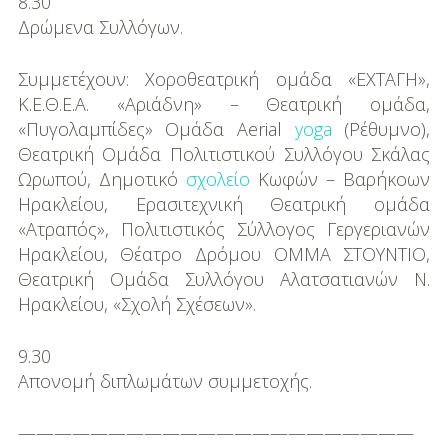
8.30
Δρώµενα Συλλόγων.
Συμμετέχουν: Χοροθεατρική οµάδα «ΕΧΤΑΓΗ»,
Κ.Ε.Θ.Ε.Α. «Αριάδνη» – Θεατρική οµάδα,
«Πυγολαµπίδες» Ομάδα Aerial
yoga
(Ρέθυμνο),
Θεατρική Οµάδα Πολιτιστικού Συλλόγου Σκάλας
Ωρωπού, Δηµοτικό
σχολείο
Κωφών – Βαρήκοων
Ηρακλείου, Ερασιτεχνική Θεατρική οµάδα
«Ατραπός», Πολιτιστικός Σύλλογος Γεργεριανών
Ηρακλείου, Θέατρο Δρόµου ΟΜΜΑ ΣΤΟΥΝΤΙΟ,
Θεατρική Οµάδα Συλλόγου Αλατσατιανών Ν.
Ηρακλείου, «Σχολή Σχέσεων».
9.30
Απονοµή διπλωµάτων συµµετοχής.
——————————————————————