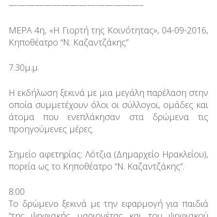
———————————————–
ΜΕΡΑ 4η, «Η Γιορτή της Κοινότητας», 04-09-2016,
Κηποθέατρο “N. Καζαντζάκης”
7.30μ.μ.
Η εκδήλωση ξεκινά µε µια µεγάλη παρέλαση στην
οποία συµµετέχουν όλοι οι σύλλογοι, οµάδες και
άτομα που ενεπλάκησαν στα δρώμενα τις
προηγούµενες µέρες.
Σημείο αφετηρίας: Λότζια (Δημαρχείο Ηρακλείου),
πορεία ως το Κηποθέατρο “Ν. Καζαντζάκης”.
8.00
Το δρώµενο ξεκινά µε την εφαρµογή για παιδιά
“της ψηφιακής µαριονέτας και του ψηφιακού