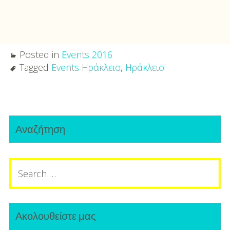
Posted in
Events 2016
Tagged
Events Ηράκλειο
,
Ηράκλειο
Post
Primary
navigation
Αναζήτηση
Sidebar
Search
for:
Ακολουθείστε μας