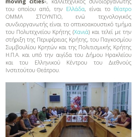
DIY
moving cities
», καλλιτεχνικός συνδιοργανωτής
του οποίου από, την
Ελλάδα
, είναι το
θέατρο
Διατροφή-Συνταγές
ΟΜΜΑ ΣΤΟΥΝΤΙΟ, ενώ τεχνολογικός
συνδιοργανωτής είναι το οπτικοακουστικό τμήμα
Συνταγές
του Πολυτεχνείου Κρήτης (
Χανιά
) και τελεί με την
στήριξη της Περιφέρειας Κρήτης, του Παγκοσμίου
Συμβουλές
Συμβουλίου Κρητών και της Πολιτισμικής Κρήτης
Διατροφής
Η.Π.Α. και υπό την αιγίδα του Δήμου Ηρακλείου
και του Ελληνικού Κέντρου του Διεθνούς
Υγεία – Ψυχολογία
Ινστιτούτου Θεάτρου.