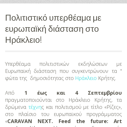
Διασκέδαση
Πολιτιστικό υπερθέαμα με
Εκπαίδευση
ευρωπαϊκή διάσταση στο
Βάπτιση
Ηράκλειο!
Οργάνωση
Βάπτισης
Υπερθέαμα πολιτιστικών εκδηλώσεων με
Διάσημες
Ευρωπαϊκή διάσταση που συγκεντρώνουν τα ‘'
Βαπτίσεις
φώτα της δημοσιότητας στο
Ηράκλειο
Κρήτης.
Σπίτι
Από
1 έως και 4 Σεπτεμβρίου
πραγματοποιούνται στο Ηράκλειο Κρήτης, τα
Παιδικό Δωμάτιο
δρώμενα
τέχνη
ς και πολιτισμού με τίτλο «Ρίζες»,
στο πλαίσιο του ευρωπαϊκού προγράμματος
Deco
«
CARAVAN NEXT. Feed the future: Art