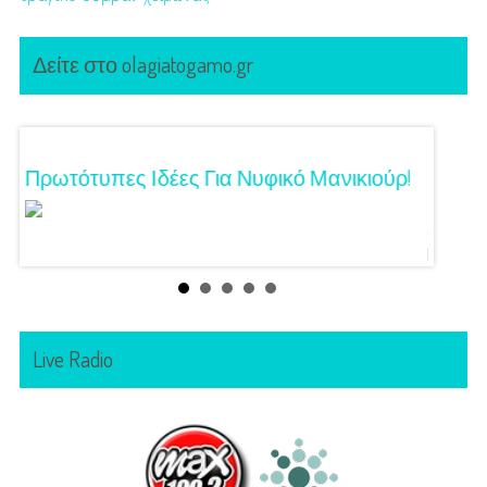
Δείτε στο olagiatogamo.gr
Τα
Πρωτότυπες Ιδέες Για Νυφικό Μανικιούρ!
Γάμος
Κόζαρ
Αίγινα
Live Radio