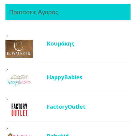
Προτάσεις Αγοράς
Κουμάκης
HappyBabies
FactoryOutlet
Babykid