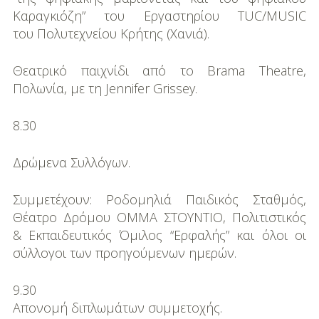
Καραγκιόζη” του Εργαστηρίου TUC/MUSIC
του Πολυτεχνείου Κρήτης (Χανιά).
Θεατρικό παιχνίδι από το Brama Theatre,
Πολωνία, µε τη Jennifer Grissey.
8.30
Δρώµενα Συλλόγων.
Συμμετέχουν: Ροδοµηλιά Παιδικός Σταθµός,
Θέατρο Δρόµου ΟΜΜΑ ΣΤΟΥΝΤΙΟ, Πολιτιστικός
& Εκπαιδευτικός Όµιλος “Ερφαλής” και όλοι οι
σύλλογοι των προηγούμενων ημερών.
9.30
Απονοµή διπλωµάτων συµµετοχής.