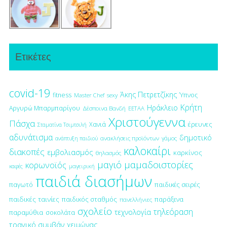
Ετικέτες
covid-19
Άκης Πετρετζίκης
fitness
Ύπνος
Master Chef
sexy
Κρήτη
Ηράκλειο
Αργυρώ Μπαρμπαρίγου
Δέσποινα Βανδή
ΕΕΤΑΑ
Χριστούγεννα
Πάσχα
έρευνες
Χανιά
Σταματίνα Τσιμτσιλή
αδυνάτισμα
δημοτικό
ανακλήσεις προϊόντων
γάμος
ανάπτυξη παιδιού
καλοκαίρι
διακοπές
εμβολιασμός
καρκίνος
θηλασμός
μαγιό
μαμαδοιστορίες
κορωνοϊός
μαγειρική
καφές
παιδιά διασήμων
παγωτό
παιδικές σειρές
παιδικές ταινίες
παιδικός σταθμός
παράξενα
πανελλήνιες
σχολείο
τηλεόραση
τεχνολογία
παραμύθια
σοκολάτα
τραγικό συμβάν
χειμώνας