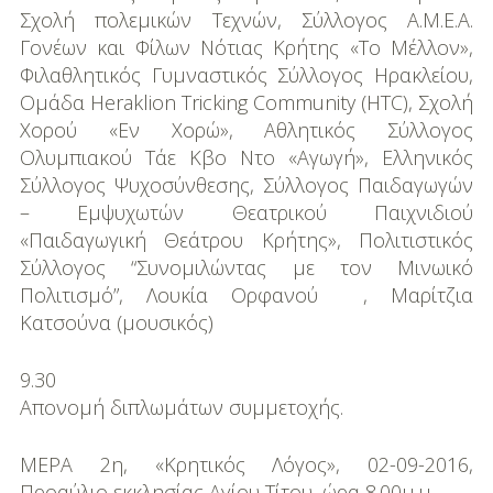
Σχολή πολεµικών Τεχνών, Σύλλογος Α.Μ.Ε.Α.
Γονέων και Φίλων Νότιας Κρήτης «Το Μέλλον»,
Φιλαθλητικός Γυµναστικός Σύλλογος Ηρακλείου,
Οµάδα Heraklion Tricking Community (HTC), Σχολή
Χορού «Εν Χορώ», Αθλητικός Σύλλογος
Ολυµπιακού Τάε Kβο Nτo «Αγωγή», Ελληνικός
Σύλλογος Ψυχοσύνθεσης, Σύλλογος Παιδαγωγών
– Εµψυχωτών Θεατρικού Παιχνιδιού
«Παιδαγωγική Θεάτρου Κρήτης», Πολιτιστικός
Σύλλογος “Συνοµιλώντας µε τον Μινωικό
Πολιτισµό”, Λουκία Ορφανού , Μαρίτζια
Κατσούνα (μουσικός)
9.30
Απονοµή διπλωµάτων συµµετοχής.
ΜΕΡΑ 2η, «Κρητικός Λόγος», 02-09-2016,
Προαύλιο εκκλησίας Αγίου Τίτου, ώρα 8.00µ.μ.