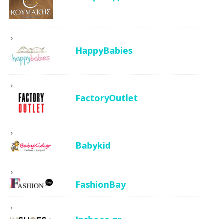
HappyBabies
FactoryOutlet
Babykid
FashionBay