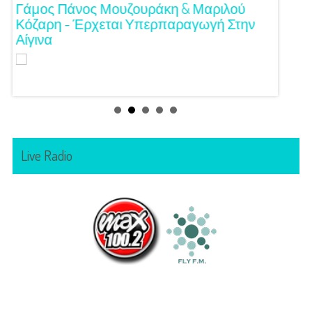
!
Γάμος Πάνος Μουζουράκη & Μαριλού
Κόκκι
Κόζαρη - Έρχεται Υπερπαραγωγή Στην
Αίγινα
Live Radio