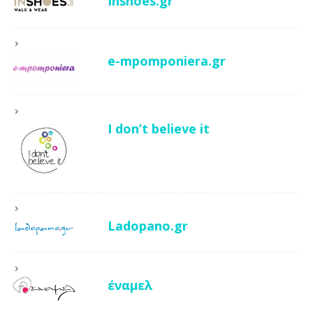
Inshoes.gr
e-mpomponiera.gr
I don’t believe it
Ladopano.gr
έναμελ