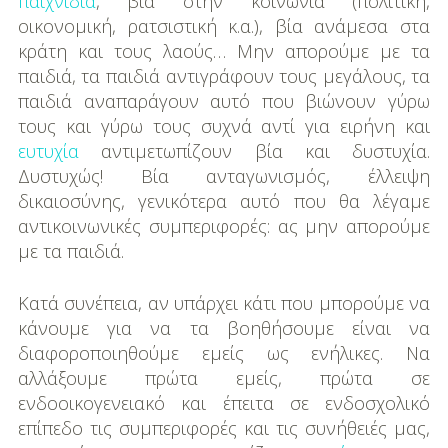
παιχνίδια
, βία στην κοινωνία (πολιτική,
οικονομική, ρατσιστική κ.α.), βία ανάμεσα στα
κράτη και τους λαούς… Μην απορούμε με τα
παιδιά, τα παιδιά αντιγράφουν τους μεγάλους, τα
παιδιά αναπαράγουν αυτό που βιώνουν γύρω
τους και γύρω τους συχνά αντί για ειρήνη και
ευτυχία
αντιμετωπίζουν βία και δυστυχία.
Δυστυχώς! Βία ανταγωνισμός, έλλειψη
δικαιοσύνης, γενικότερα αυτό που θα λέγαμε
αντικοινωνικές συμπεριφορές: ας μην απορούμε
με τα παιδιά.
Κατά συνέπεια, αν υπάρχει κάτι που μπορούμε να
κάνουμε για να τα βοηθήσουμε είναι να
διαφοροποιηθούμε εμείς ως ενήλικες. Να
αλλάξουμε πρώτα εμείς, πρώτα σε
ενδοοικογενειακό και έπειτα σε ενδοσχολικό
επίπεδο τις συμπεριφορές και τις συνήθειές μας,