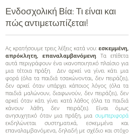
Ενδοσχολική Βία: Τι είναι και
Διασκέδαση
πώς αντιμετωπίζεται!
Εκπαίδευση
Βάπτιση
Ας κρατήσουμε τρεις λέξεις κατά νου:
εσκεμμένη,
Οργάνωση
απρόκλητη, επαναλαμβανόμενη
. Τα επίθετα
Βάπτισης
αυτά περιγράφουν ένα ικανοποιητικό πλαίσιο για
μια τέτοια πράξη. Δεν αρκεί να γίνει κάτι μια
Διάσημες
φορά (όλα τα παιδιά τσακώνονται, δεν πειράζει),
Βαπτίσεις
δεν αρκεί όταν υπάρχει κάποιος λόγος (όλα τα
παιδιά μαλώνουν, διαφωνούν, δεν πειράζει), δεν
Σπίτι
αρκεί όταν κάτι γίνει κατά λάθος (όλα τα παιδιά
Παιδικό Δωμάτιο
κάνουν λάθη, δεν πειράζει). Είναι όμως
ανησυχητικό όταν μια πράξη, μια
συμπεριφορά
Deco
εκδηλώνεται συστηματικά, εσκεμμένα και
επαναλαμβανόμενα, δηλαδή με σχέδιο και στόχο