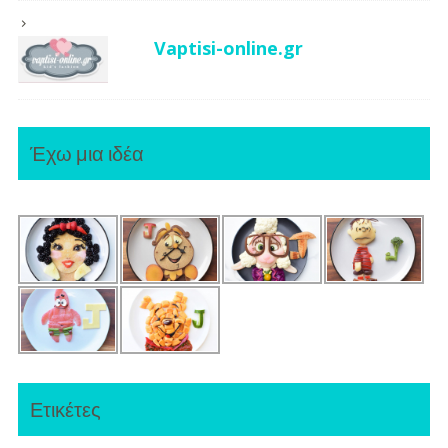
Vaptisi-online.gr
Έχω μια ιδέα
Ετικέτες