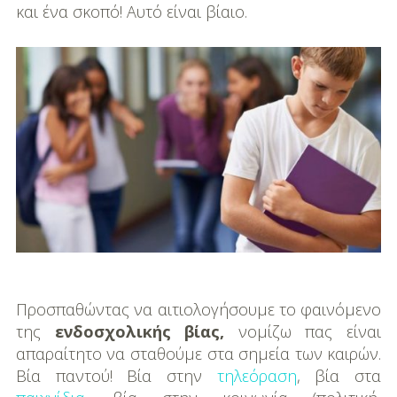
DIY
και ένα σκοπό! Αυτό είναι βίαιο.
Διατροφή-Συνταγές
Συνταγές
Συμβουλές
Διατροφής
Υγεία – Ψυχολογία
Προσπαθώντας να αιτιολογήσουμε το φαινόμενο
της
ενδοσχολικής βίας,
νομίζω πας είναι
απαραίτητο να σταθούμε στα σημεία των καιρών.
Βία παντού! Βία στην
τηλεόραση
, βία στα