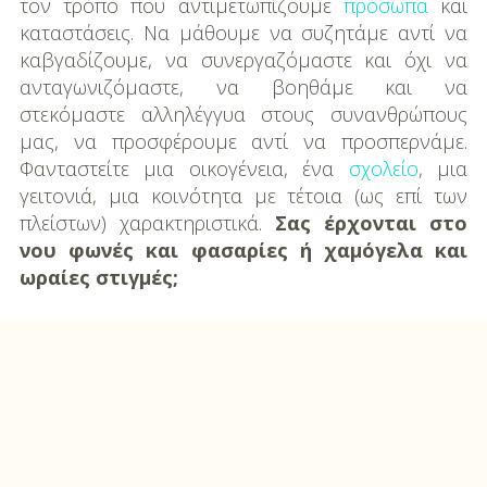
τον τρόπο που αντιμετωπίζουμε
πρόσωπα
και
καταστάσεις. Να μάθουμε να συζητάμε αντί να
καβγαδίζουμε, να συνεργαζόμαστε και όχι να
ανταγωνιζόμαστε, να βοηθάμε και να
στεκόμαστε αλληλέγγυα στους συνανθρώπους
μας, να προσφέρουμε αντί να προσπερνάμε.
Φανταστείτε μια οικογένεια, ένα
σχολείο
, μια
γειτονιά, μια κοινότητα με τέτοια (ως επί των
πλείστων) χαρακτηριστικά.
Σας έρχονται στο
νου φωνές και φασαρίες ή χαμόγελα και
ωραίες στιγμές;